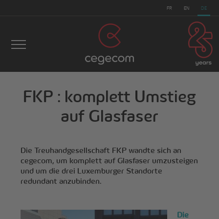
FR
EN
DE
FKP : komplett Umstieg
cegecom
>
Nachrichten
>
FKP : komplett Umstieg auf
auf Glasfaser
Glasfaser
Die Treuhandgesellschaft FKP wandte sich an
cegecom, um komplett auf Glasfaser umzusteigen
und um die drei Luxemburger Standorte
redundant anzubinden.
Die