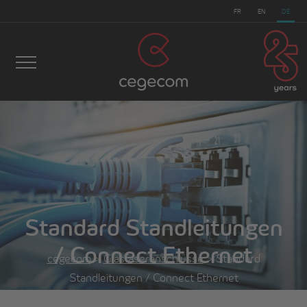
FR
EN
DE
Standard Standleitungen
/ Connect Ethernet
cegecom
>
Glasfaseranschlüsse
>
Standard
Standleitungen / Connect Ethernet