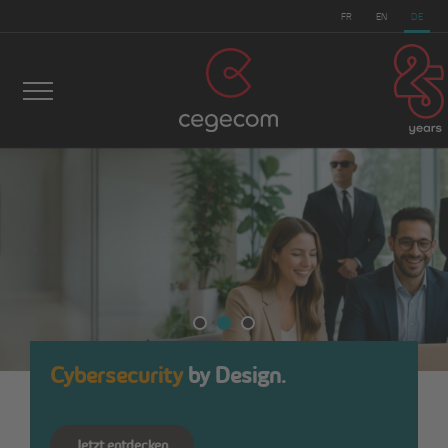
FR
EN
DE
Cybersecurity
by Design.
Jetzt entdecken