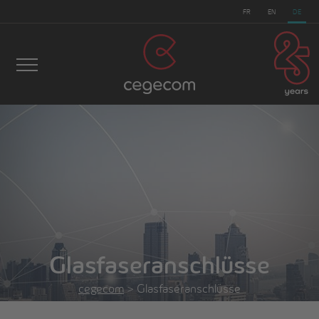
FR
EN
DE
Glasfaseranschlüsse
cegecom
>
Glasfaseranschlüsse