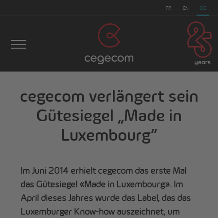
FR
EN
DE
cegecom verlängert sein
Gütesiegel „Made in
cegecom
>
Nachrichten
>
cegecom verlängert sein
Luxembourg“
Gütesiegel „Made in Luxembourg“
Im Juni 2014 erhielt cegecom das erste Mal
das Gütesiegel «Made in Luxembourg». Im
April dieses Jahres wurde das Label, das das
Luxemburger Know-how auszeichnet, um