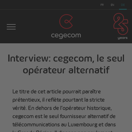
FR
EN
DE
Interview: cegecom, le seul
cegecom
>
Nachrichten
>
Interview: cegecom, le seul
opérateur alternatif
opérateur alternatif
Le titre de cet article pourrait paraître
prétentieux, il reflète pourtant la stricte
vérité. En dehors de l’opérateur historique,
cegecom est le seul fournisseur alternatif de
télécommunications au Luxembourg et dans