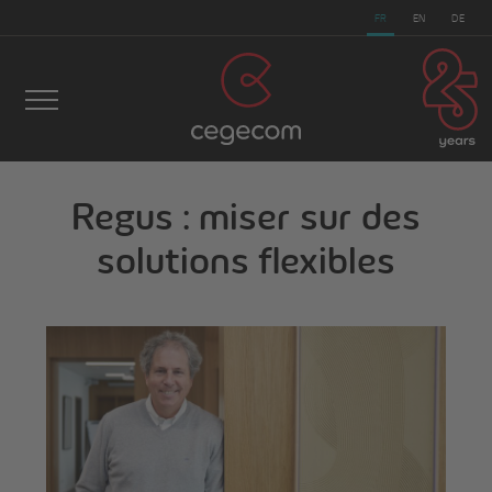
FR
EN
DE
Regus : miser sur des
cegecom
>
Actualités
>
Regus : miser sur des
solutions flexibles
solutions flexibles