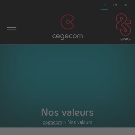
FR
EN
DE
Nos valeurs
cegecom
cegecom
>
>
Nos valeurs
Nos valeurs