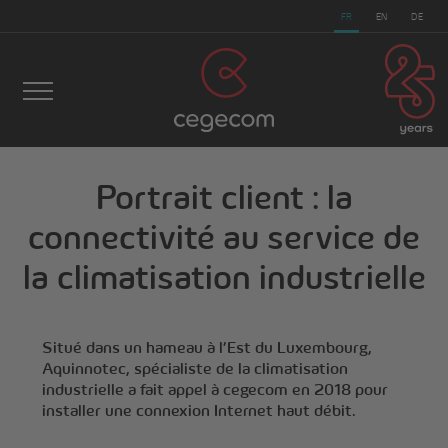
FR
EN
DE
Portrait client : la
connectivité au service de
cegecom
>
Actualités
>
Portrait client : la connectivité
la climatisation industrielle
au service de la climatisation industrielle
Situé dans un hameau à l’Est du Luxembourg,
Aquinnotec, spécialiste de la climatisation
industrielle a fait appel à cegecom en 2018 pour
installer une connexion Internet haut débit.