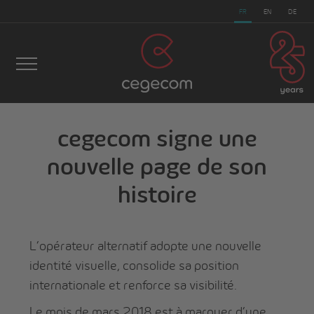
FR
EN
DE
cegecom signe une
nouvelle page de son
cegecom
>
Actualités
>
cegecom signe une nouvelle
histoire
page de son histoire
L’opérateur alternatif adopte une nouvelle
identité visuelle, consolide sa position
internationale et renforce sa visibilité.
Le mois de mars 2018 est à marquer d’une