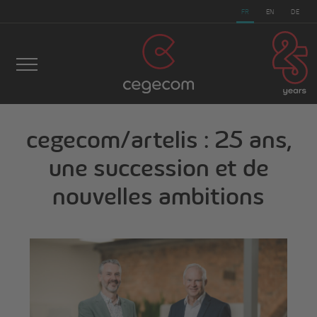
FR
EN
DE
cegecom/artelis : 25 ans,
une succession et de
cegecom
>
Actualités
>
cegecom/artelis : 25 ans, une
nouvelles ambitions
succession et de nouvelles ambitions