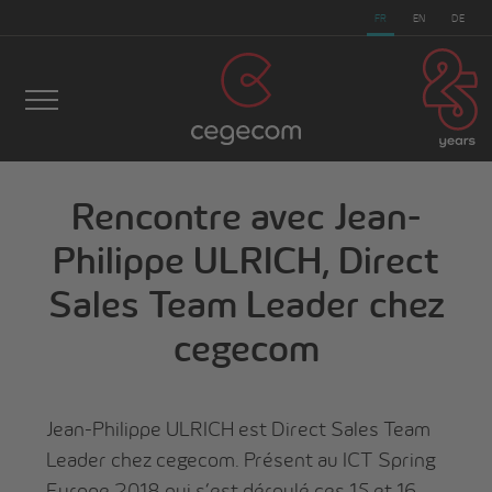
FR
EN
DE
Rencontre avec Jean-
Philippe ULRICH, Direct
Sales Team Leader chez
cegecom
>
Actualités
>
Rencontre avec Jean-Philippe
cegecom
ULRICH, Direct Sales Team Leader chez cegecom
Jean-Philippe ULRICH est Direct Sales Team
Leader chez cegecom. Présent au ICT Spring
Europe 2018 qui s’est déroulé ces 15 et 16