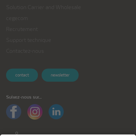
Solution Carrier and Wholesale
cegecom
Recrutement
Support technique
Contactez-nous
contact
newsletter
Suivez-nous sur...