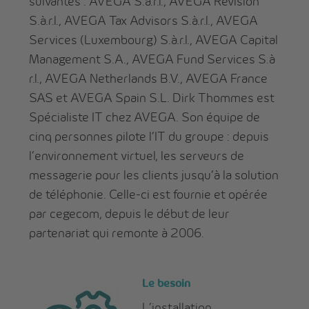
suivantes : AVEGA S.à.r.l., AVEGA Revision
S.à.r.l., AVEGA Tax Advisors S.à.r.l., AVEGA
Services (Luxembourg) S.à.r.l., AVEGA Capital
Management S.A., AVEGA Fund Services S.à
r.l., AVEGA Netherlands B.V., AVEGA France
SAS et AVEGA Spain S.L. Dirk Thommes est
Spécialiste IT chez AVEGA. Son équipe de
cinq personnes pilote l’IT du groupe : depuis
l’environnement virtuel, les serveurs de
messagerie pour les clients jusqu’à la solution
de téléphonie. Celle-ci est fournie et opérée
par cegecom, depuis le début de leur
partenariat qui remonte à 2006.
L
e besoin
L’installation