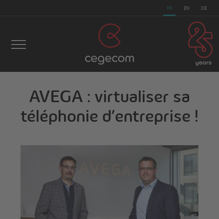
FR
EN
DE
AVEGA : virtualiser sa
cegecom
>
Actualités
>
AVEGA : virtualiser sa
téléphonie d’entreprise !
téléphonie d’entreprise !